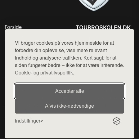
Forside
TOUBROSKOLEN.DK
Produkter
Tlf. 78768672
Top Rabatter
Vi bruger cookies på vores hjemmeside for at
Mail:
hej@want.dk
Blog
forbedre din oplevelse, vise mere relevant
Kontakt
indhold og analysere trafikken. Kort sagt: for at
Cookie- og privatlivspolitik
siden fungerer bedre – ikke for at være irriterende.
Cookie- og privatlivspolitik.
Denne side er en del af want.dk, der udgiver en række
Accepter alle
hjemmesider med præsentation af forskellige produkter fra
diverse webshops. Der sælges ikke varer fra denne side - vi
Afvis ikke‑nødvendige
henviser til de shops, som sælger varen. Vi har heller ikke
varerne på lager.
Indstillinger
© 2026 toubroskolen.dk. Alle rettigheder forbeholdes.