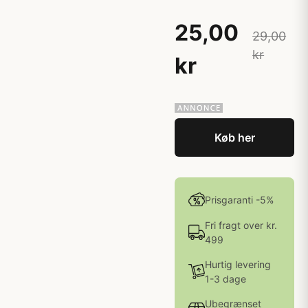
25,00
29,00
kr
kr
Køb her
Prisgaranti -5%
Fri fragt over kr.
499
Hurtig levering
1-3 dage
Ubegrænset