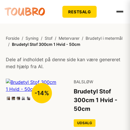
RESTSALG
Forside
/
Syning
/
Stof
/
Metervarer
/
Brudetyl i metermål
/
Brudetyl Stof 300cm 1 Hvid - 50cm
Dele af indholdet på denne side kan være genereret
med hjælp fra AI.
BALSLØW
Brudetyl Stof
-14%
300cm 1 Hvid -
50cm
UDSALG