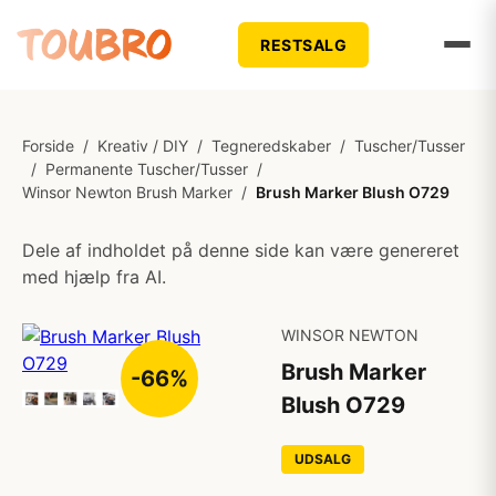
RESTSALG
Forside
/
Kreativ / DIY
/
Tegneredskaber
/
Tuscher/Tusser
/
Permanente Tuscher/Tusser
/
Winsor Newton Brush Marker
/
Brush Marker Blush O729
Dele af indholdet på denne side kan være genereret
med hjælp fra AI.
WINSOR NEWTON
Brush Marker
-66%
Blush O729
UDSALG