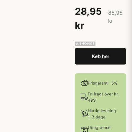
28,95
85,95
kr
kr
Køb her
Prisgaranti -5%
Fri fragt over kr.
499
Hurtig levering
1-3 dage
Ubegrænset