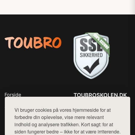
Forside
TOUBROSKOLEN.DK
Produkter
Tlf. 78768672
Top Rabatter
Vi bruger cookies på vores hjemmeside for at
Mail:
hej@want.dk
Blog
forbedre din oplevelse, vise mere relevant
Kontakt
indhold og analysere trafikken. Kort sagt: for at
Cookie- og privatlivspolitik
siden fungerer bedre – ikke for at være irriterende.