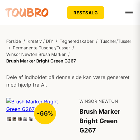
RESTSALG
Forside
/
Kreativ / DIY
/
Tegneredskaber
/
Tuscher/Tusser
/
Permanente Tuscher/Tusser
/
Winsor Newton Brush Marker
/
Brush Marker Bright Green G267
Dele af indholdet på denne side kan være genereret
med hjælp fra AI.
WINSOR NEWTON
Brush Marker
-66%
Bright Green
G267