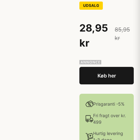
UDSALG
28,95
85,95
kr
kr
Køb her
Prisgaranti -5%
Fri fragt over kr.
499
Hurtig levering
1-3 dage