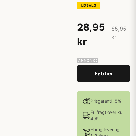
UDSALG
28,95
85,95
kr
kr
Køb her
Prisgaranti -5%
Fri fragt over kr.
499
Hurtig levering
1-3 dage