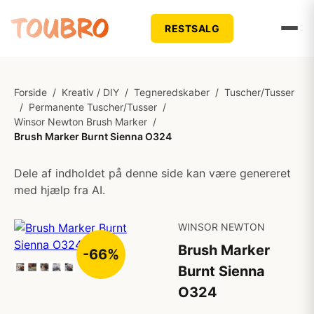
RESTSALG
Forside
/
Kreativ / DIY
/
Tegneredskaber
/
Tuscher/Tusser
/
Permanente Tuscher/Tusser
/
Winsor Newton Brush Marker
/
Brush Marker Burnt Sienna O324
Dele af indholdet på denne side kan være genereret
med hjælp fra AI.
WINSOR NEWTON
Brush Marker
-66%
Burnt Sienna
O324