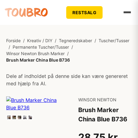
RESTSALG
Forside
/
Kreativ / DIY
/
Tegneredskaber
/
Tuscher/Tusser
/
Permanente Tuscher/Tusser
/
Winsor Newton Brush Marker
/
Brush Marker China Blue B736
Dele af indholdet på denne side kan være genereret
med hjælp fra AI.
WINSOR NEWTON
Brush Marker
China Blue B736
28,75 kr