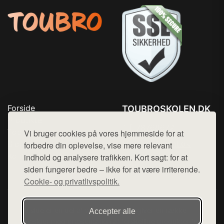
Forside
TOUBROSKOLEN.DK
Produkter
Tlf. 78768672
Top Rabatter
Vi bruger cookies på vores hjemmeside for at
Mail:
hej@want.dk
Blog
forbedre din oplevelse, vise mere relevant
Kontakt
indhold og analysere trafikken. Kort sagt: for at
Cookie- og privatlivspolitik
siden fungerer bedre – ikke for at være irriterende.
Cookie- og privatlivspolitik.
Denne side er en del af want.dk, der udgiver en række
Accepter alle
hjemmesider med præsentation af forskellige produkter fra