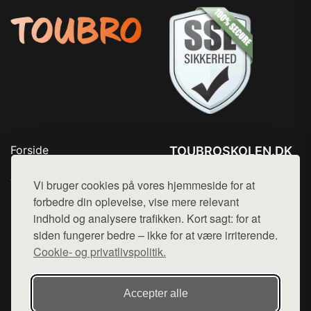
Forside
TOUBROSKOLEN.DK
Produkter
Tlf. 78768672
Top Rabatter
Vi bruger cookies på vores hjemmeside for at
Mail:
hej@want.dk
Blog
forbedre din oplevelse, vise mere relevant
Kontakt
indhold og analysere trafikken. Kort sagt: for at
Cookie- og privatlivspolitik
siden fungerer bedre – ikke for at være irriterende.
Cookie- og privatlivspolitik.
Denne side er en del af want.dk, der udgiver en række
Accepter alle
hjemmesider med præsentation af forskellige produkter fra