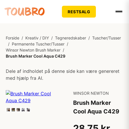
RESTSALG
Forside
/
Kreativ / DIY
/
Tegneredskaber
/
Tuscher/Tusser
/
Permanente Tuscher/Tusser
/
Winsor Newton Brush Marker
/
Brush Marker Cool Aqua C429
Dele af indholdet på denne side kan være genereret
med hjælp fra AI.
WINSOR NEWTON
Brush Marker
Cool Aqua C429
28,75 kr