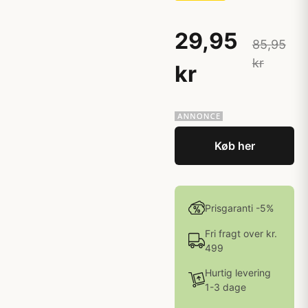
29,95
85,95
kr
kr
Køb her
Prisgaranti -5%
Fri fragt over kr.
499
Hurtig levering
1-3 dage