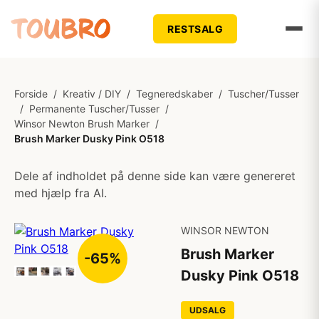
RESTSALG
Forside
/
Kreativ / DIY
/
Tegneredskaber
/
Tuscher/Tusser
/
Permanente Tuscher/Tusser
/
Winsor Newton Brush Marker
/
Brush Marker Dusky Pink O518
Dele af indholdet på denne side kan være genereret
med hjælp fra AI.
WINSOR NEWTON
Brush Marker
-65%
Dusky Pink O518
UDSALG