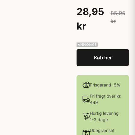
28,95
85,95
kr
kr
Køb her
Prisgaranti -5%
Fri fragt over kr.
499
Hurtig levering
1-3 dage
Ubegrænset