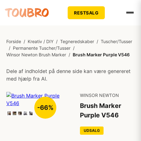
RESTSALG
Forside
/
Kreativ / DIY
/
Tegneredskaber
/
Tuscher/Tusser
/
Permanente Tuscher/Tusser
/
Winsor Newton Brush Marker
/
Brush Marker Purple V546
Dele af indholdet på denne side kan være genereret
med hjælp fra AI.
WINSOR NEWTON
Brush Marker
-66%
Purple V546
UDSALG