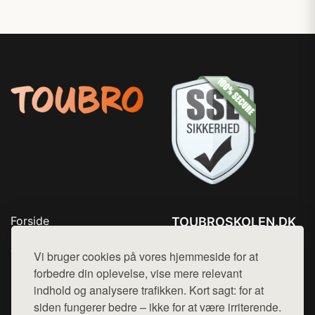
Forside
TOUBROSKOLEN.DK
Produkter
Tlf. 78768672
Top Rabatter
Vi bruger cookies på vores hjemmeside for at
Mail:
hej@want.dk
Blog
forbedre din oplevelse, vise mere relevant
Kontakt
indhold og analysere trafikken. Kort sagt: for at
Cookie- og privatlivspolitik
siden fungerer bedre – ikke for at være irriterende.