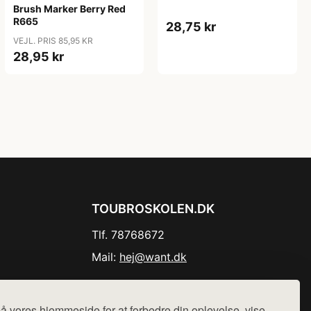
Brush Marker Berry Red
R665
28,75 kr
VEJL. PRIS 85,95 KR
28,95 kr
TOUBROSKOLEN.DK
Tlf. 78768672
Mail:
hej@want.dk
Cookie- og privatlivspolitik
å vores hjemmeside for at forbedre din oplevelse, vise