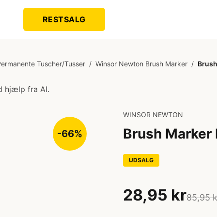
RESTSALG
Permanente Tuscher/Tusser
/
Winsor Newton Brush Marker
/
Brush
 hjælp fra AI.
WINSOR NEWTON
Brush Marker
-66%
UDSALG
28,95 kr
85,95 k