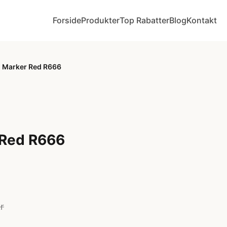
Forside
Produkter
Top Rabatter
Blog
Kontakt
 Marker Red R666
 Red R666
r