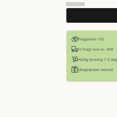
Prisgaranti -5%
Fri fragt over kr. 499
Hurtig levering 1-3 da
Ubegrænset returret