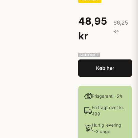
48,95
66,25
kr
kr
Køb her
Prisgaranti -5%
Fri fragt over kr.
499
Hurtig levering
1-3 dage