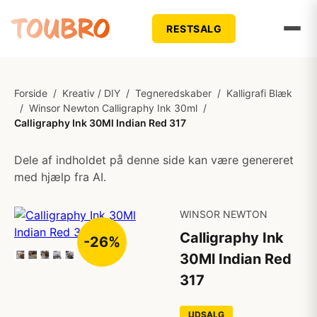
RESTSALG
Forside
/
Kreativ / DIY
/
Tegneredskaber
/
Kalligrafi Blæk
/
Winsor Newton Calligraphy Ink 30ml
/
Calligraphy Ink 30Ml Indian Red 317
Dele af indholdet på denne side kan være genereret
med hjælp fra AI.
WINSOR NEWTON
Calligraphy Ink
-26%
30Ml Indian Red
317
UDSALG