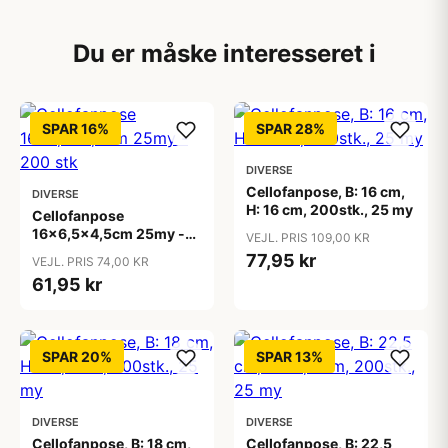
Du er måske interesseret i
SPAR 16%
SPAR 28%
DIVERSE
Cellofanpose, B: 16 cm,
DIVERSE
H: 16 cm, 200stk., 25 my
Cellofanpose
16x6,5x4,5cm 25my -
VEJL. PRIS 109,00 KR
200 stk
77,95 kr
VEJL. PRIS 74,00 KR
61,95 kr
SPAR 20%
SPAR 13%
DIVERSE
DIVERSE
Cellofanpose, B: 18 cm,
Cellofanpose, B: 22,5