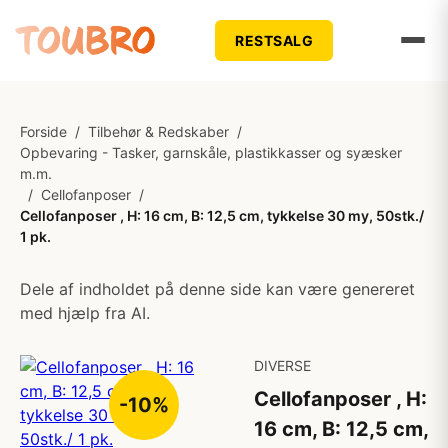
RESTSALG
Forside
/
Tilbehør & Redskaber
/
Opbevaring - Tasker, garnskåle, plastikkasser og syæsker
m.m.
/
Cellofanposer
/
Cellofanposer , H: 16 cm, B: 12,5 cm, tykkelse 30 my, 50stk./
1 pk.
Dele af indholdet på denne side kan være genereret
med hjælp fra AI.
DIVERSE
Cellofanposer , H:
-10%
16 cm, B: 12,5 cm,