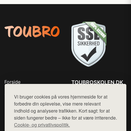
Forside
TOUBROSKOLEN.DK
Produkter
Tlf. 78768672
Top Rabatter
Vi bruger cookies på vores hjemmeside for at
Mail:
hej@want.dk
Blog
forbedre din oplevelse, vise mere relevant
Kontakt
indhold og analysere trafikken. Kort sagt: for at
Cookie- og privatlivspolitik
siden fungerer bedre – ikke for at være irriterende.
Cookie- og privatlivspolitik.