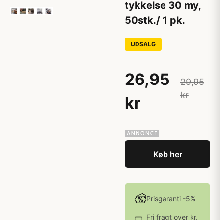
tykkelse 30 my,
50stk./ 1 pk.
UDSALG
26,95
29,95
kr
kr
Køb her
Prisgaranti -5%
Fri fragt over kr.