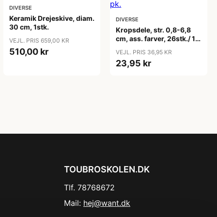
DIVERSE
Keramik Drejeskive, diam.
DIVERSE
30 cm, 1stk.
Kropsdele, str. 0,8-6,8
cm, ass. farver, 26stk./ 1
VEJL. PRIS 659,00 KR
pk.
510,00 kr
VEJL. PRIS 36,95 KR
23,95 kr
TOUBROSKOLEN.DK
Tlf. 78768672
Mail:
hej@want.dk