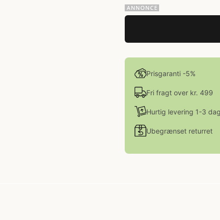
Prisgaranti -5%
Fri fragt over kr. 499
Hurtig levering 1-3 da
Ubegrænset returret