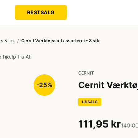
RESTSALG
ks & Ler
/
Cernit Værktøjssæt assorteret - 8 stk
 hjælp fra AI.
CERNIT
Cernit Værktø
-25%
UDSALG
111,95 kr
149,00