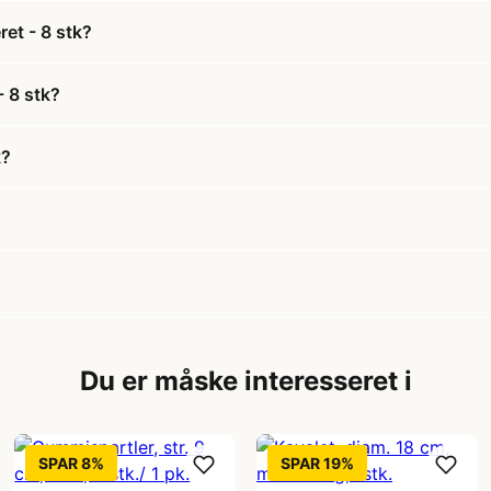
et - 8 stk?
- 8 stk?
k?
Du er måske interesseret i
SPAR 8%
SPAR 19%