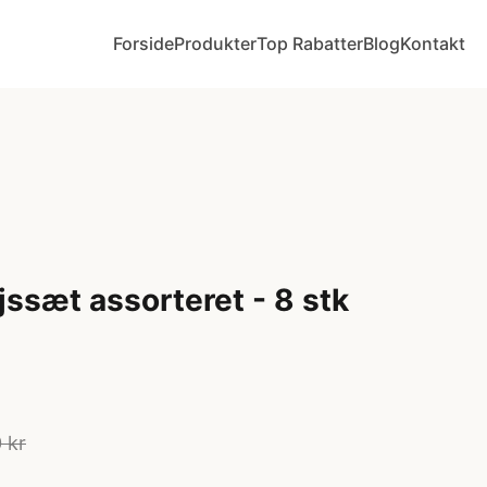
Forside
Produkter
Top Rabatter
Blog
Kontakt
jssæt assorteret - 8 stk
 kr