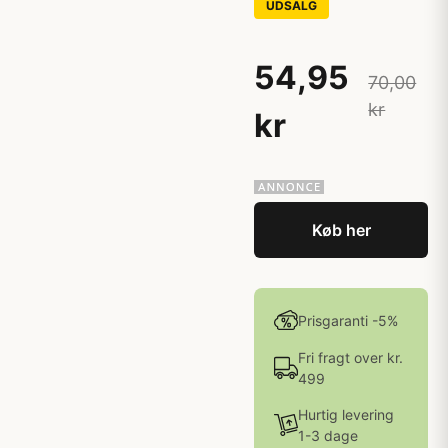
UDSALG
54,95
70,00
kr
kr
Køb her
Prisgaranti -5%
Fri fragt over kr.
499
Hurtig levering
1-3 dage