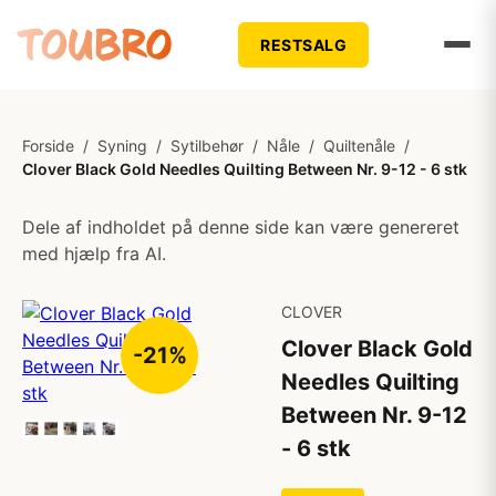
RESTSALG
Forside
/
Syning
/
Sytilbehør
/
Nåle
/
Quiltenåle
/
Clover Black Gold Needles Quilting Between Nr. 9-12 - 6 stk
Dele af indholdet på denne side kan være genereret
med hjælp fra AI.
CLOVER
Clover Black Gold
-21%
Needles Quilting
Between Nr. 9-12
- 6 stk