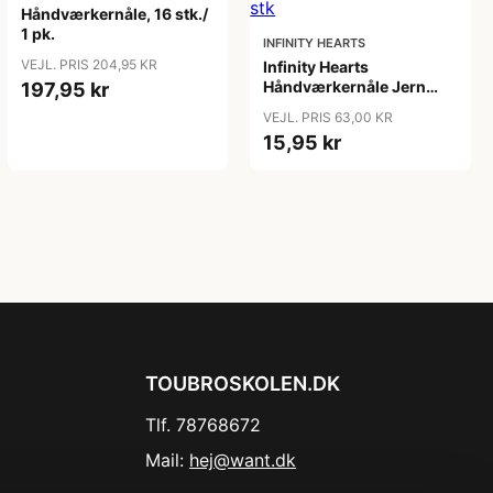
Håndværkernåle, 16 stk./
1 pk.
INFINITY HEARTS
VEJL. PRIS 204,95 KR
Infinity Hearts
Håndværkernåle Jern
197,95 kr
Sølv Ass. Størrelser - 7
VEJL. PRIS 63,00 KR
stk
15,95 kr
TOUBROSKOLEN.DK
Tlf. 78768672
Mail:
hej@want.dk