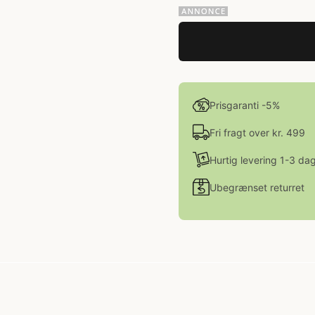
Prisgaranti -5%
Fri fragt over kr. 499
Hurtig levering 1-3 da
Ubegrænset returret