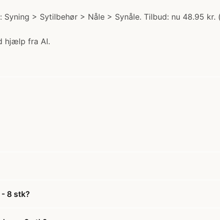
: Syning > Sytilbehør > Nåle > Synåle. Tilbud: nu 48.95 kr. (
 hjælp fra AI.
- 8 stk?