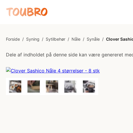
Forside
/
Syning
/
Sytilbehør
/
Nåle
/
Synåle
/
Clover Sashic
Dele af indholdet på denne side kan være genereret med