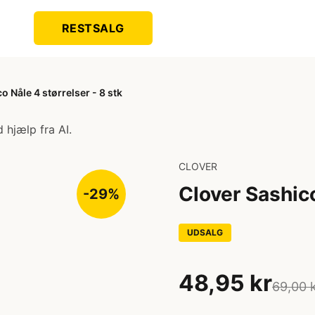
RESTSALG
o Nåle 4 størrelser - 8 stk
 hjælp fra AI.
CLOVER
Clover Sashico
-29%
UDSALG
48,95 kr
69,00 