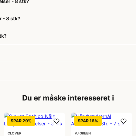
lser - 8 stk?
r - 8 stk?
tk?
Du er måske interesseret i
SPAR 29%
SPAR 16%
CLOVER
VJ GREEN