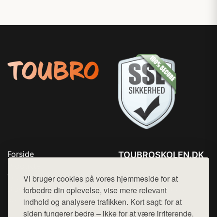
Forside
TOUBROSKOLEN.DK
Produkter
Tlf. 78768672
Top Rabatter
Vi bruger cookies på vores hjemmeside for at
Mail:
hej@want.dk
Blog
forbedre din oplevelse, vise mere relevant
Kontakt
indhold og analysere trafikken. Kort sagt: for at
Cookie- og privatlivspolitik
siden fungerer bedre – ikke for at være irriterende.