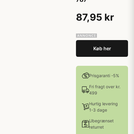
87,95 kr
Køb her
Prisgaranti -5%
Fri fragt over kr.
499
Hurtig levering
1-3 dage
Ubegrænset
returret