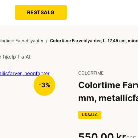
RESTSALG
lortime Farveblyanter
/
Colortime Farveblyanter, L: 17,45 cm, mine 
 hjælp fra AI.
COLORTIME
Colortime Farv
-3%
mm, metallicfa
UDSALG
550,00 kr