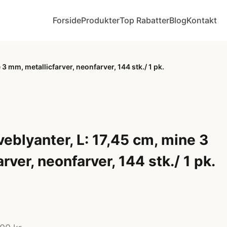
Forside
Produkter
Top Rabatter
Blog
Kontakt
3 mm, metallicfarver, neonfarver, 144 stk./ 1 pk.
eblyanter, L: 17,45 cm, mine 3
rver, neonfarver, 144 stk./ 1 pk.