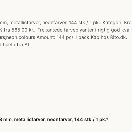
m, metallicfarver, neonfarver, 144 stk./ 1 pk.. Kategori: K
3% fra 565.00 kr.) Trekantede farveblyanter i rigtig god k
lours;neon colours Amount: 144 pc/ 1 pack Køb hos Rito.dk.
 hjælp fra AI.
 mm, metallicfarver, neonfarver, 144 stk./ 1 pk.?