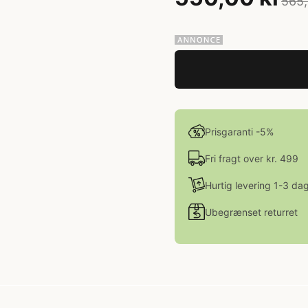
565,
Prisgaranti -5%
Fri fragt over kr. 499
Hurtig levering 1-3 da
Ubegrænset returret