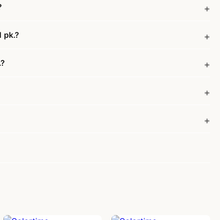
?
1 pk.?
.?