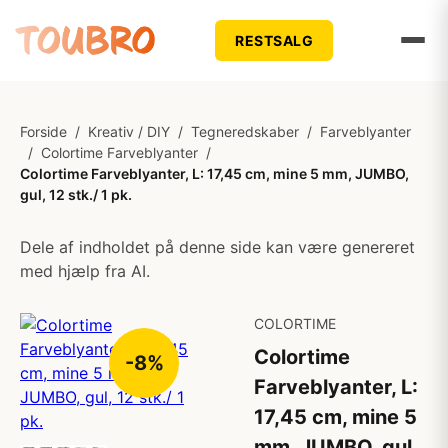
RESTSALG
Forside
/
Kreativ / DIY
/
Tegneredskaber
/
Farveblyanter
/
Colortime Farveblyanter
/
Colortime Farveblyanter, L: 17,45 cm, mine 5 mm, JUMBO,
gul, 12 stk./ 1 pk.
Dele af indholdet på denne side kan være genereret
med hjælp fra AI.
COLORTIME
Colortime
-8%
Farveblyanter, L:
17,45 cm, mine 5
mm, JUMBO, gul,