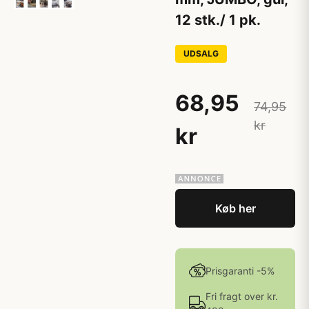
12 stk./ 1 pk.
UDSALG
68,95
74,95
kr
kr
Køb her
Prisgaranti -5%
Fri fragt over kr.