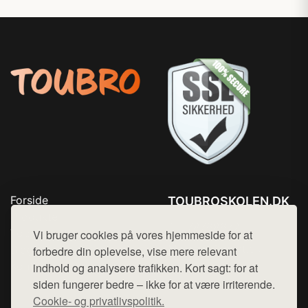
Forside
TOUBROSKOLEN.DK
Produkter
Tlf. 78768672
Top Rabatter
Vi bruger cookies på vores hjemmeside for at
Mail:
hej@want.dk
Blog
forbedre din oplevelse, vise mere relevant
Kontakt
indhold og analysere trafikken. Kort sagt: for at
Cookie- og privatlivspolitik
siden fungerer bedre – ikke for at være irriterende.
Cookie- og privatlivspolitik.