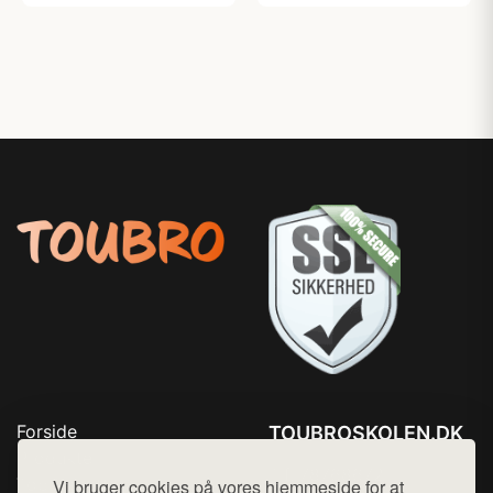
Forside
TOUBROSKOLEN.DK
Produkter
Tlf. 78768672
Top Rabatter
Vi bruger cookies på vores hjemmeside for at