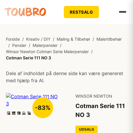
RESTSALG
Forside
/
Kreativ / DIY
/
Maling & Tilbehør
/
Malertilbehør
/
Pensler
/
Malerpensler
/
Winsor Newton Cotman Serie Malerpensler
/
Cotman Serie 111 NO 3
Dele af indholdet på denne side kan være genereret
med hjælp fra AI.
WINSOR NEWTON
Cotman Serie 111
-83%
NO 3
UDSALG