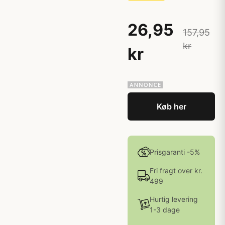
26,95
157,95
kr
kr
Køb her
Prisgaranti -5%
Fri fragt over kr.
499
Hurtig levering
1-3 dage