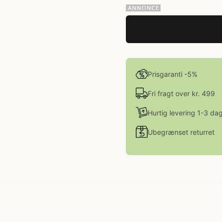
Prisgaranti -5%
Fri fragt over kr. 499
Hurtig levering 1-3 da
Ubegrænset returret