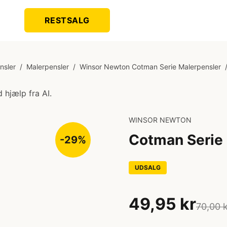
RESTSALG
nsler
/
Malerpensler
/
Winsor Newton Cotman Serie Malerpensler
 hjælp fra AI.
WINSOR NEWTON
Cotman Serie
-29%
UDSALG
49,95 kr
70,00 