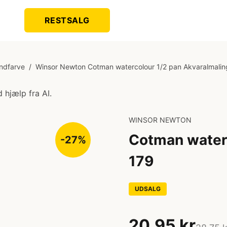
RESTSALG
andfarve
/
Winsor Newton Cotman watercolour 1/2 pan Akvaralmalin
 hjælp fra AI.
WINSOR NEWTON
Cotman waterc
-27%
179
UDSALG
20,95 kr