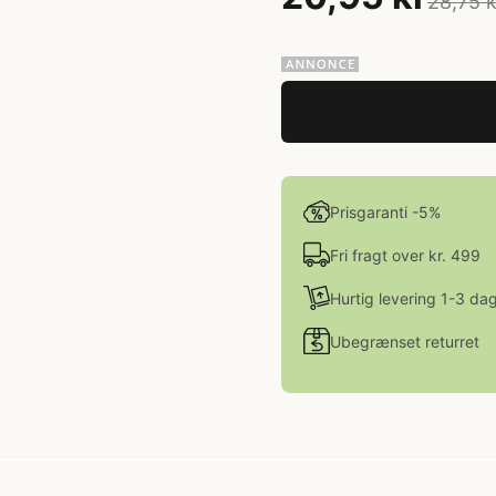
28,75 k
Prisgaranti -5%
Fri fragt over kr. 499
Hurtig levering 1-3 da
Ubegrænset returret