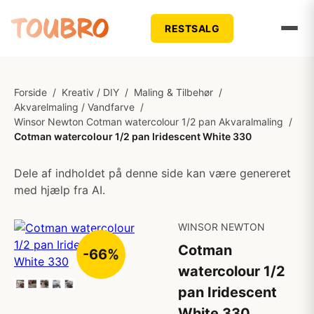
RESTSALG
Forside
/
Kreativ / DIY
/
Maling & Tilbehør
/
Akvarelmaling / Vandfarve
/
Winsor Newton Cotman watercolour 1/2 pan Akvaralmaling
/
Cotman watercolour 1/2 pan Iridescent White 330
Dele af indholdet på denne side kan være genereret
med hjælp fra AI.
WINSOR NEWTON
Cotman
-66%
watercolour 1/2
pan Iridescent
White 330