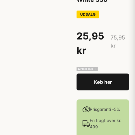
UDSALG
25,95
75,95
kr
kr
Køb her
Prisgaranti -5%
Fri fragt over kr.
499