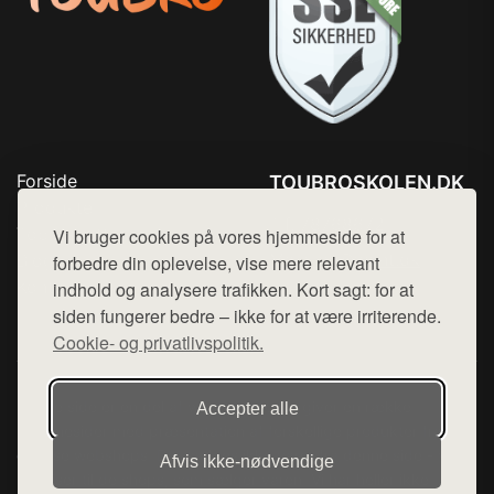
Forside
TOUBROSKOLEN.DK
Produkter
Tlf. 78768672
Top Rabatter
Vi bruger cookies på vores hjemmeside for at
Mail:
hej@want.dk
Blog
forbedre din oplevelse, vise mere relevant
Kontakt
indhold og analysere trafikken. Kort sagt: for at
Cookie- og privatlivspolitik
siden fungerer bedre – ikke for at være irriterende.
Cookie- og privatlivspolitik.
Denne side er en del af want.dk, der udgiver en række
Accepter alle
hjemmesider med præsentation af forskellige produkter fra
diverse webshops. Der sælges ikke varer fra denne side - vi
Afvis ikke‑nødvendige
henviser til de shops, som sælger varen. Vi har heller ikke