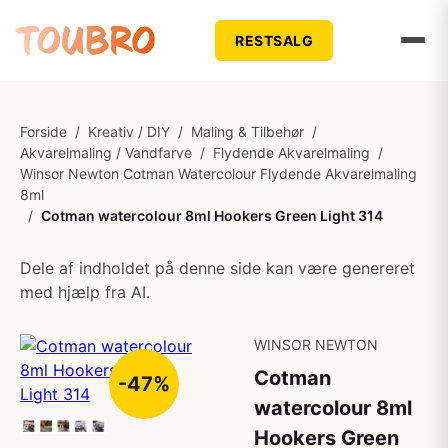
RESTSALG
Forside
/
Kreativ / DIY
/
Maling & Tilbehør
/
Akvarelmaling / Vandfarve
/
Flydende Akvarelmaling
/
Winsor Newton Cotman Watercolour Flydende Akvarelmaling
8ml
/
Cotman watercolour 8ml Hookers Green Light 314
Dele af indholdet på denne side kan være genereret
med hjælp fra AI.
WINSOR NEWTON
Cotman
-47%
watercolour 8ml
Hookers Green