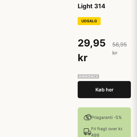
Light 314
UDSALG
29,95
56,95
kr
kr
Køb her
Prisgaranti -5%
Fri fragt over kr.
499