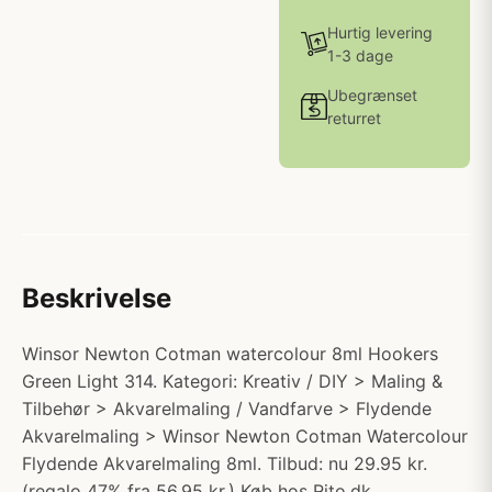
Hurtig levering
1-3 dage
Ubegrænset
returret
Beskrivelse
Winsor Newton Cotman watercolour 8ml Hookers
Green Light 314. Kategori: Kreativ / DIY > Maling &
Tilbehør > Akvarelmaling / Vandfarve > Flydende
Akvarelmaling > Winsor Newton Cotman Watercolour
Flydende Akvarelmaling 8ml. Tilbud: nu 29.95 kr.
(regalo 47% fra 56.95 kr.) Køb hos Rito.dk.