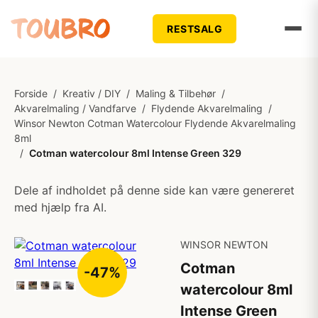
RESTSALG
Forside
/
Kreativ / DIY
/
Maling & Tilbehør
/
Akvarelmaling / Vandfarve
/
Flydende Akvarelmaling
/
Winsor Newton Cotman Watercolour Flydende Akvarelmaling
8ml
/
Cotman watercolour 8ml Intense Green 329
Dele af indholdet på denne side kan være genereret
med hjælp fra AI.
WINSOR NEWTON
Cotman
-47%
watercolour 8ml
Intense Green