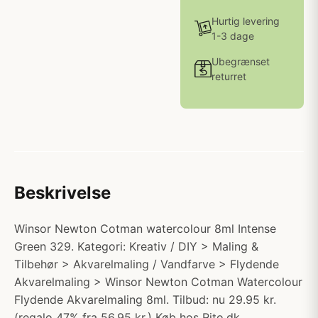
Hurtig levering
1-3 dage
Ubegrænset
returret
Beskrivelse
Winsor Newton Cotman watercolour 8ml Intense
Green 329. Kategori: Kreativ / DIY > Maling &
Tilbehør > Akvarelmaling / Vandfarve > Flydende
Akvarelmaling > Winsor Newton Cotman Watercolour
Flydende Akvarelmaling 8ml. Tilbud: nu 29.95 kr.
(regalo 47% fra 56.95 kr.) Køb hos Rito.dk.