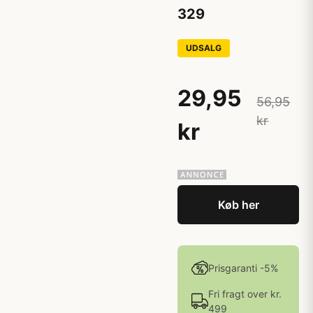
329
UDSALG
29,95
56,95
kr
kr
Køb her
Prisgaranti -5%
Fri fragt over kr.
499