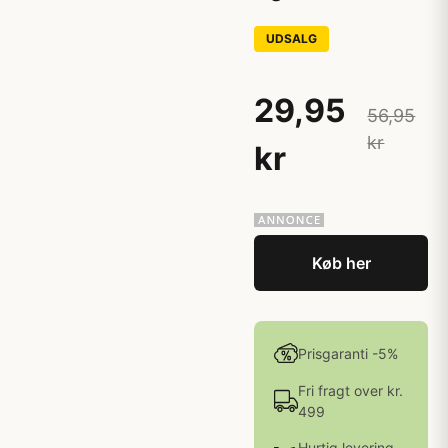
UDSALG
29,95
56,95
kr
kr
Køb her
Prisgaranti -5%
Fri fragt over kr.
499
Hurtig levering