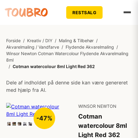
RESTSALG
Forside
/
Kreativ / DIY
/
Maling & Tilbehør
/
Akvarelmaling / Vandfarve
/
Flydende Akvarelmaling
/
Winsor Newton Cotman Watercolour Flydende Akvarelmaling
8ml
/
Cotman watercolour 8ml Light Red 362
Dele af indholdet på denne side kan være genereret
med hjælp fra AI.
WINSOR NEWTON
Cotman
-47%
watercolour 8ml
Light Red 362