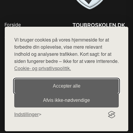
Forside
TOUBROSKOLEN.DK
Produkter
Tlf. 78768672
Top Rabatter
Vi bruger cookies på vores hjemmeside for at
Mail:
hej@want.dk
Blog
forbedre din oplevelse, vise mere relevant
Kontakt
indhold og analysere trafikken. Kort sagt: for at
Cookie- og privatlivspolitik
siden fungerer bedre – ikke for at være irriterende.
Cookie- og privatlivspolitik.
Denne side er en del af want.dk, der udgiver en række
Accepter alle
hjemmesider med præsentation af forskellige produkter fra
diverse webshops. Der sælges ikke varer fra denne side - vi
Afvis ikke‑nødvendige
henviser til de shops, som sælger varen. Vi har heller ikke
varerne på lager.
Indstillinger
© 2026 toubroskolen.dk. Alle rettigheder forbeholdes.