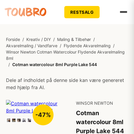
RESTSALG
Forside
/
Kreativ / DIY
/
Maling & Tilbehør
/
Akvarelmaling / Vandfarve
/
Flydende Akvarelmaling
/
Winsor Newton Cotman Watercolour Flydende Akvarelmaling
8ml
/
Cotman watercolour 8ml Purple Lake 544
Dele af indholdet på denne side kan være genereret
med hjælp fra AI.
WINSOR NEWTON
Cotman
-47%
watercolour 8ml
Purple Lake 544