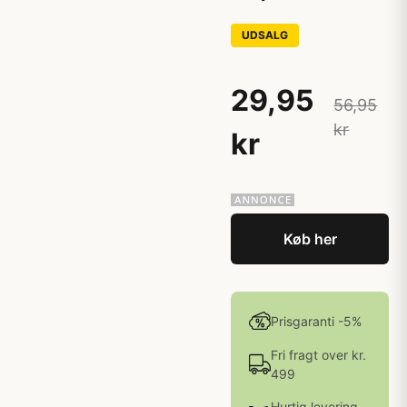
UDSALG
29,95
56,95
kr
kr
Køb her
Prisgaranti -5%
Fri fragt over kr.
499
Hurtig levering