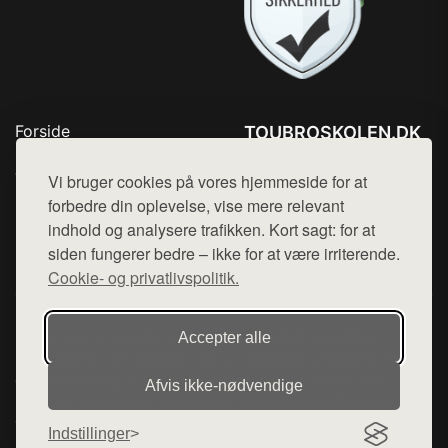
Forside
TOUBROSKOLEN.DK
Produkter
Tlf. 78768672
Top Rabatter
Vi bruger cookies på vores hjemmeside for at
Mail:
hej@want.dk
Blog
forbedre din oplevelse, vise mere relevant
Kontakt
indhold og analysere trafikken. Kort sagt: for at
Cookie- og privatlivspolitik
siden fungerer bedre – ikke for at være irriterende.
Cookie- og privatlivspolitik.
Denne side er en del af want.dk, der udgiver en række
Accepter alle
hjemmesider med præsentation af forskellige produkter fra
diverse webshops. Der sælges ikke varer fra denne side - vi
Afvis ikke‑nødvendige
henviser til de shops, som sælger varen. Vi har heller ikke
varerne på lager.
Indstillinger