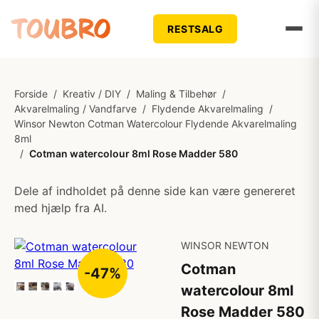
RESTSALG
Forside
/
Kreativ / DIY
/
Maling & Tilbehør
/
Akvarelmaling / Vandfarve
/
Flydende Akvarelmaling
/
Winsor Newton Cotman Watercolour Flydende Akvarelmaling
8ml
/
Cotman watercolour 8ml Rose Madder 580
Dele af indholdet på denne side kan være genereret
med hjælp fra AI.
WINSOR NEWTON
Cotman
-47%
watercolour 8ml
Rose Madder 580