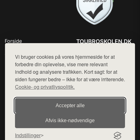
Forside
TOUBROSKOLEN.DK
Produkter
Tlf. 78768672
Top Rabatter
Vi bruger cookies på vores hjemmeside for at
Mail:
hej@want.dk
Blog
forbedre din oplevelse, vise mere relevant
Kontakt
indhold og analysere trafikken. Kort sagt: for at
Cookie- og privatlivspolitik
siden fungerer bedre – ikke for at være irriterende.
Cookie- og privatlivspolitik.
Denne side er en del af want.dk, der udgiver en række
Accepter alle
hjemmesider med præsentation af forskellige produkter fra
diverse webshops. Der sælges ikke varer fra denne side - vi
Afvis ikke‑nødvendige
henviser til de shops, som sælger varen. Vi har heller ikke
varerne på lager.
Indstillinger