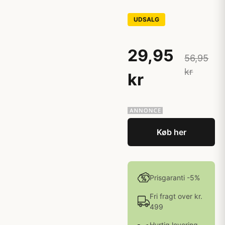
UDSALG
29,95
56,95
kr
kr
Køb her
Prisgaranti -5%
Fri fragt over kr.
499
Hurtig levering