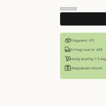
Prisgaranti -5%
Fri fragt over kr. 499
Hurtig levering 1-3 da
Ubegrænset returret