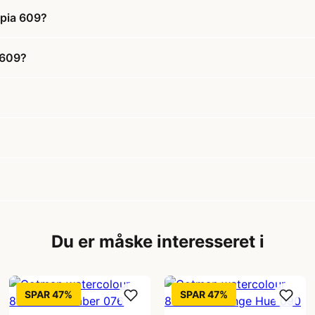
epia 609?
 609?
Du er måske interesseret i
SPAR 47%
SPAR 47%