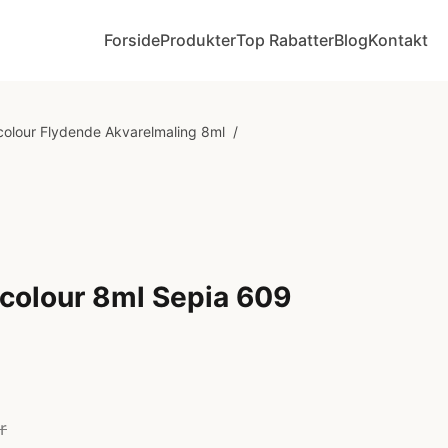
Forside
Produkter
Top Rabatter
Blog
Kontakt
olour Flydende Akvarelmaling 8ml
/
colour 8ml Sepia 609
r