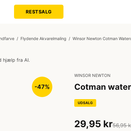
RESTSALG
andfarve
/
Flydende Akvarelmaling
/
Winsor Newton Cotman Waterc
 hjælp fra AI.
WINSOR NEWTON
Cotman water
-47%
UDSALG
29,95 kr
56,95 k