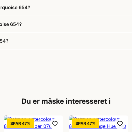
urquoise 654?
uoise 654?
654?
Du er måske interesseret i
SPAR 47%
SPAR 47%