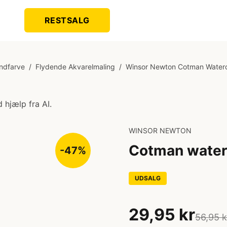
RESTSALG
andfarve
/
Flydende Akvarelmaling
/
Winsor Newton Cotman Waterc
 hjælp fra AI.
WINSOR NEWTON
Cotman water
-47%
UDSALG
29,95 kr
56,95 k