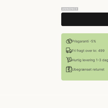
Prisgaranti -5%
Fri fragt over kr. 499
Hurtig levering 1-3 da
Ubegrænset returret