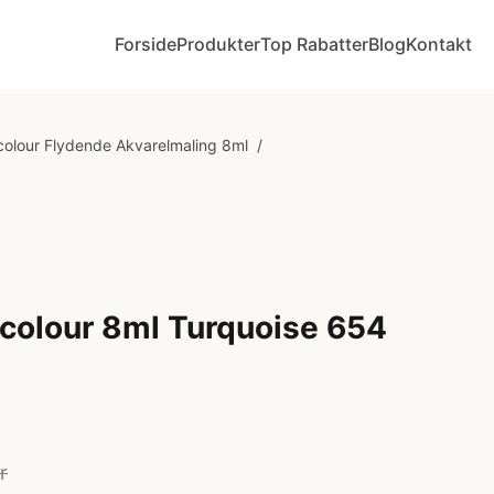
Forside
Produkter
Top Rabatter
Blog
Kontakt
olour Flydende Akvarelmaling 8ml
/
colour 8ml Turquoise 654
r