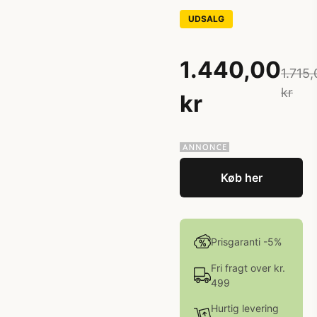
UDSALG
1.440,00
1.715,
kr
kr
Køb her
Prisgaranti -5%
Fri fragt over kr.
499
Hurtig levering