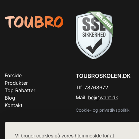
Forside
TOUBROSKOLEN.DK
Produkter
Tlf. 78768672
Top Rabatter
Mail:
hej@want.dk
Blog
Kontakt
Cookie- og privatlivspolitik
Vi bruger cookies på vores hjemmeside for at
Denne side er en del af want.dk, der udgiver en række