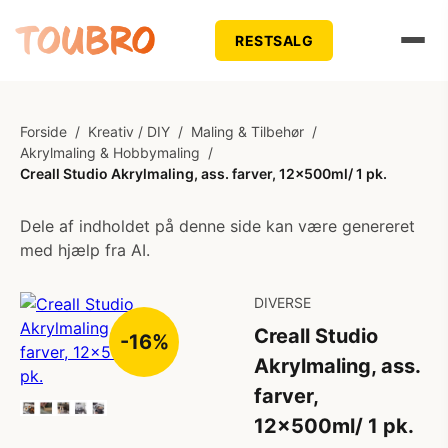
RESTSALG
Forside
/
Kreativ / DIY
/
Maling & Tilbehør
/
Akrylmaling & Hobbymaling
/
Creall Studio Akrylmaling, ass. farver, 12x500ml/ 1 pk.
Dele af indholdet på denne side kan være genereret
med hjælp fra AI.
DIVERSE
Creall Studio
-16%
Akrylmaling, ass.
farver,
12x500ml/ 1 pk.