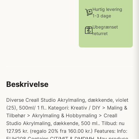
Hurtig levering
1-3 dage
Ubegrænset
returret
Beskrivelse
Diverse Creall Studio Akrylmaling, dækkende, violet
(25), 500ml/ 1 fl.. Kategori: Kreativ / DIY > Maling &
Tilbehør > Akrylmaling & Hobbymaling > Creall
Studio Akrylmaling, dækkende, 500 ml.. Tilbud: nu
127.95 kr. (regalo 20% fra 160.00 kr.) Features: Info:
EUH208 Contains CIT/MIT & DMDMH. May produce