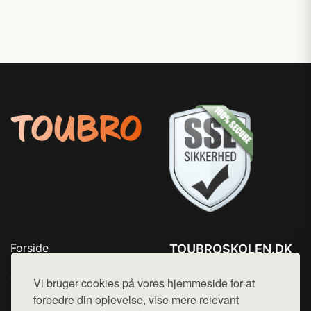
Forside
TOUBROSKOLEN.DK
Produkter
Tlf. 78768672
Top Rabatter
Vi bruger cookies på vores hjemmeside for at
Mail:
hej@want.dk
Blog
forbedre din oplevelse, vise mere relevant