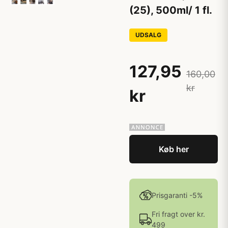
(25), 500ml/ 1 fl.
UDSALG
127,95
160,00
kr
kr
Køb her
Prisgaranti -5%
Fri fragt over kr.
499