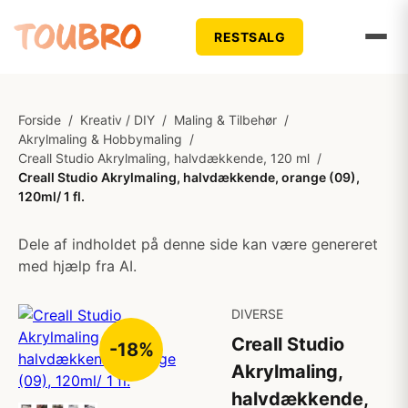
RESTSALG
Forside
/
Kreativ / DIY
/
Maling & Tilbehør
/
Akrylmaling & Hobbymaling
/
Creall Studio Akrylmaling, halvdækkende, 120 ml
/
Creall Studio Akrylmaling, halvdækkende, orange (09),
120ml/ 1 fl.
Dele af indholdet på denne side kan være genereret
med hjælp fra AI.
DIVERSE
Creall Studio
-18%
Akrylmaling,
halvdækkende,