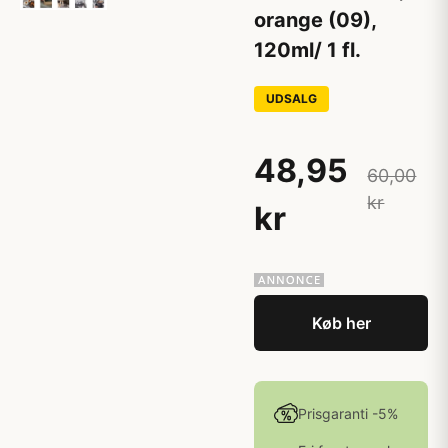
orange (09),
120ml/ 1 fl.
UDSALG
48,95
60,00
kr
kr
Køb her
Prisgaranti -5%