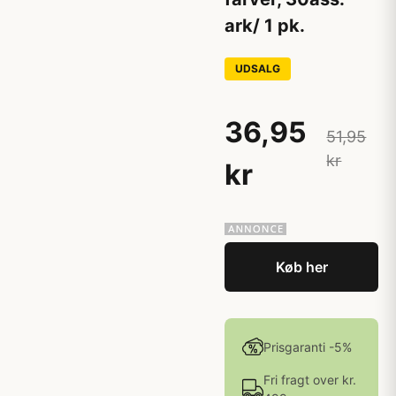
ark/ 1 pk.
UDSALG
36,95
51,95
kr
kr
Køb her
Prisgaranti -5%
Fri fragt over kr.