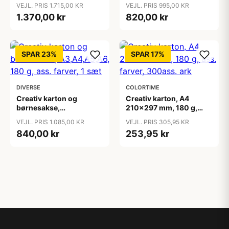
ass. farver, 1800 ass.
farver, 1500 ass. ark/ 1
VEJL. PRIS 1.715,00 KR
VEJL. PRIS 995,00 KR
ark/ 1 pk.
pk.
1.370,00 kr
820,00 kr
SPAR 23%
SPAR 17%
DIVERSE
COLORTIME
Creativ karton og
Creativ karton, A4
børnesakse,
210x297 mm, 180 g,
A3,A4,A5,A6, 180 g, ass.
ass. farver, 300ass. ark
VEJL. PRIS 1.085,00 KR
VEJL. PRIS 305,95 KR
farver, 1 sæt
840,00 kr
253,95 kr