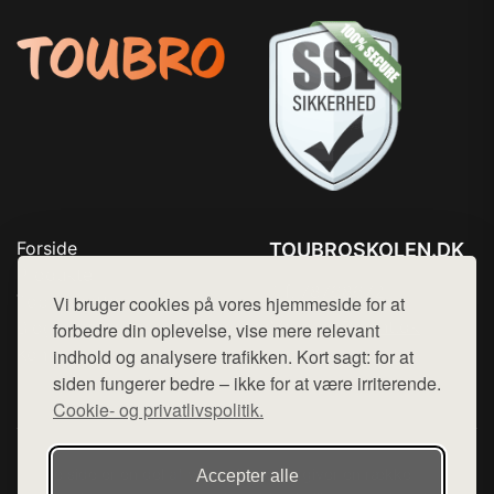
Forside
TOUBROSKOLEN.DK
Produkter
Tlf. 78768672
Top Rabatter
Vi bruger cookies på vores hjemmeside for at
Mail:
hej@want.dk
Blog
forbedre din oplevelse, vise mere relevant
Kontakt
indhold og analysere trafikken. Kort sagt: for at
Cookie- og privatlivspolitik
siden fungerer bedre – ikke for at være irriterende.
Cookie- og privatlivspolitik.
Denne side er en del af want.dk, der udgiver en række
Accepter alle