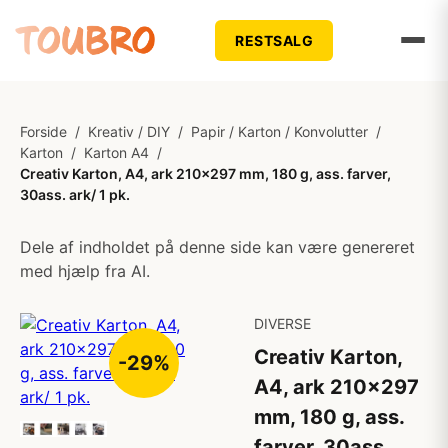
RESTSALG
Forside
/
Kreativ / DIY
/
Papir / Karton / Konvolutter
/
Karton
/
Karton A4
/
Creativ Karton, A4, ark 210x297 mm, 180 g, ass. farver,
30ass. ark/ 1 pk.
Dele af indholdet på denne side kan være genereret
med hjælp fra AI.
DIVERSE
Creativ Karton,
-29%
A4, ark 210x297
mm, 180 g, ass.
farver, 30ass.