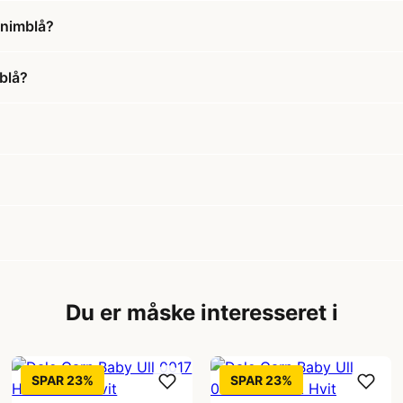
enimblå?
blå?
Du er måske interesseret i
SPAR 23%
SPAR 23%