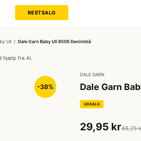
RESTSALG
by Ull
/
Dale Garn Baby Ull 8506 Denimblå
 hjælp fra AI.
DALE GARN
Dale Garn Bab
-38%
UDSALG
29,95 kr
48,25 k