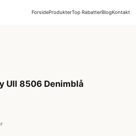
Forside
Produkter
Top Rabatter
Blog
Kontakt
y Ull 8506 Denimblå
r