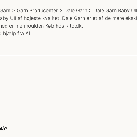
arn > Garn Producenter > Dale Garn > Dale Garn Baby Ull. 
Baby Ull af højeste kvalitet. Dale Garn er et af de mere eksk
hed er merinoulden Køb hos Rito.dk.
 hjælp fra AI.
blå?