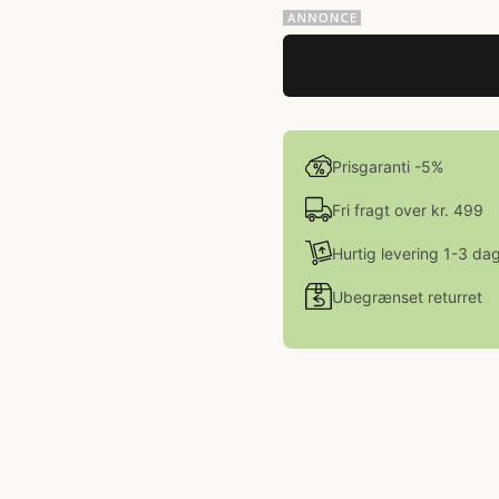
Prisgaranti -5%
Fri fragt over kr. 499
Hurtig levering 1-3 da
Ubegrænset returret