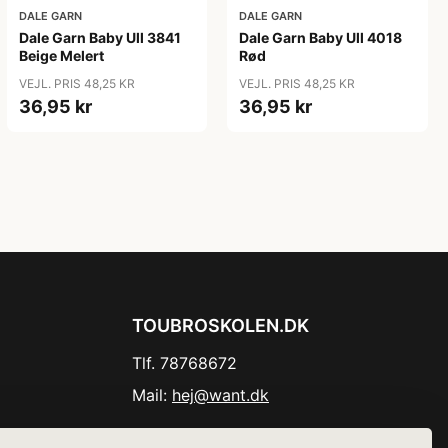
DALE GARN
DALE GARN
Dale Garn Baby Ull 3841
Dale Garn Baby Ull 4018
Beige Melert
Rød
VEJL. PRIS 48,25 KR
VEJL. PRIS 48,25 KR
36,95 kr
36,95 kr
TOUBROSKOLEN.DK
Tlf. 78768672
Mail:
hej@want.dk
Cookie- og privatlivspolitik