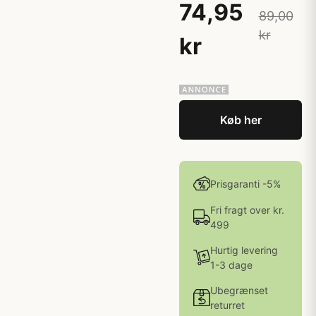
74,95
89,00
kr
kr
Køb her
Prisgaranti -5%
Fri fragt over kr.
499
Hurtig levering
1-3 dage
Ubegrænset
returret