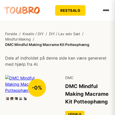
RESTSALG
Forside
/
Kreativ / DIY
/
DIY / Lav selv Sæt
/
Mindful Making
/
DMC Mindful Making Macrame Kit Potteophæng
Dele af indholdet på denne side kan være genereret
med hjælp fra AI.
DMC
DMC Mindful
-0%
Making Macrame
Kit Potteophæng
UDSALG