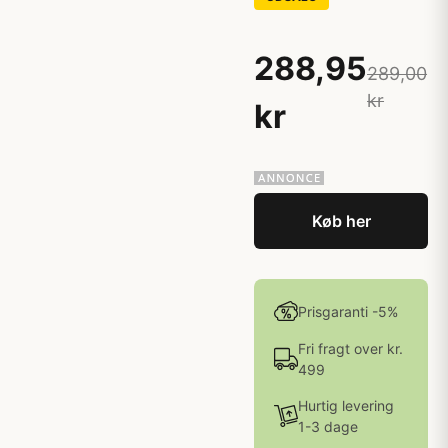
288,95
289,00
kr
kr
Køb her
Prisgaranti -5%
Fri fragt over kr.
499
Hurtig levering
1-3 dage