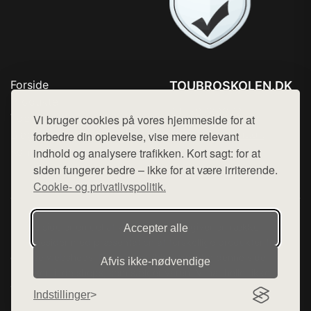
Forside
TOUBROSKOLEN.DK
Produkter
Tlf. 78768672
Top Rabatter
Vi bruger cookies på vores hjemmeside for at
Mail:
hej@want.dk
Blog
forbedre din oplevelse, vise mere relevant
Kontakt
indhold og analysere trafikken. Kort sagt: for at
Cookie- og privatlivspolitik
siden fungerer bedre – ikke for at være irriterende.
Cookie- og privatlivspolitik.
Denne side er en del af want.dk, der udgiver en række
Accepter alle
hjemmesider med præsentation af forskellige produkter fra
diverse webshops. Der sælges ikke varer fra denne side - vi
Afvis ikke‑nødvendige
henviser til de shops, som sælger varen. Vi har heller ikke
varerne på lager.
Indstillinger