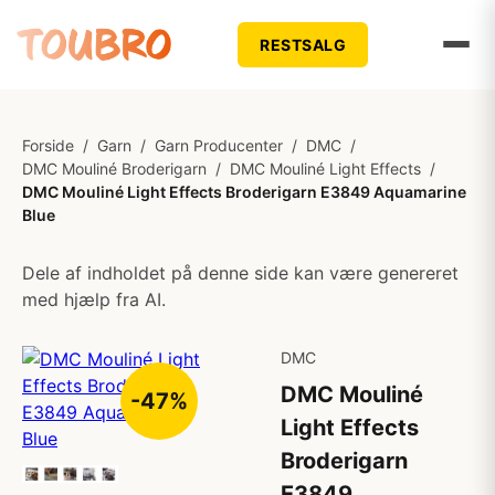
RESTSALG
Forside
/
Garn
/
Garn Producenter
/
DMC
/
DMC Mouliné Broderigarn
/
DMC Mouliné Light Effects
/
DMC Mouliné Light Effects Broderigarn E3849 Aquamarine
Blue
Dele af indholdet på denne side kan være genereret
med hjælp fra AI.
DMC
DMC Mouliné
-47%
Light Effects
Broderigarn
E3849