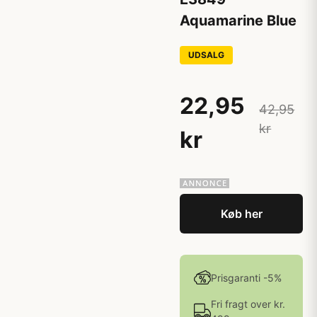
Aquamarine Blue
UDSALG
22,95
42,95
kr
kr
Køb her
Prisgaranti -5%
Fri fragt over kr.