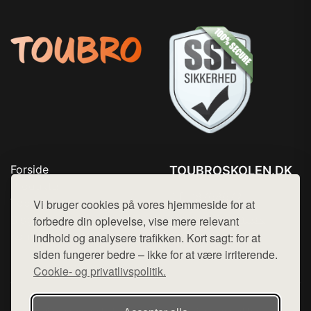
Forside
TOUBROSKOLEN.DK
Produkter
Tlf. 78768672
Top Rabatter
Vi bruger cookies på vores hjemmeside for at
Mail:
hej@want.dk
Blog
forbedre din oplevelse, vise mere relevant
Kontakt
indhold og analysere trafikken. Kort sagt: for at
Cookie- og privatlivspolitik
siden fungerer bedre – ikke for at være irriterende.
Cookie- og privatlivspolitik.