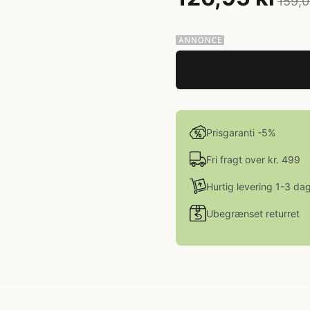
159,0
Prisgaranti -5%
Fri fragt over kr. 499
Hurtig levering 1-3 da
Ubegrænset returret