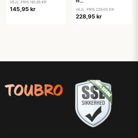
H:
VEJL. PRIS 181,95 KR
sæt
15x15+21,5x21,5+28x28
145,95 kr
VEJL. PRIS 229,00 KR
cm, D: 12,5 cm, 3stk./ 1
228,95 kr
sæt