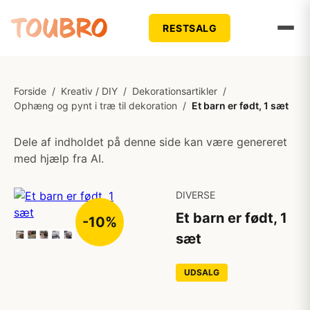
RESTSALG
Forside
/
Kreativ / DIY
/
Dekorationsartikler
/
Ophæng og pynt i træ til dekoration
/
Et barn er født, 1 sæt
Dele af indholdet på denne side kan være genereret
med hjælp fra AI.
DIVERSE
Et barn er født, 1
-10%
sæt
UDSALG