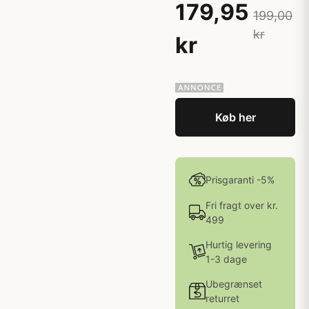
179,95
199,00
kr
kr
Køb her
Prisgaranti -5%
Fri fragt over kr.
499
Hurtig levering
1-3 dage
Ubegrænset
returret