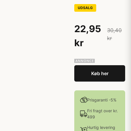
UDSALG
22,95
30,40
kr
kr
Køb her
Prisgaranti -5%
Fri fragt over kr.
499
Hurtig levering