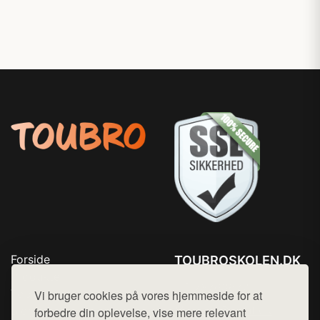
Forside
TOUBROSKOLEN.DK
Produkter
Tlf. 78768672
Top Rabatter
Vi bruger cookies på vores hjemmeside for at
Mail:
hej@want.dk
Blog
forbedre din oplevelse, vise mere relevant