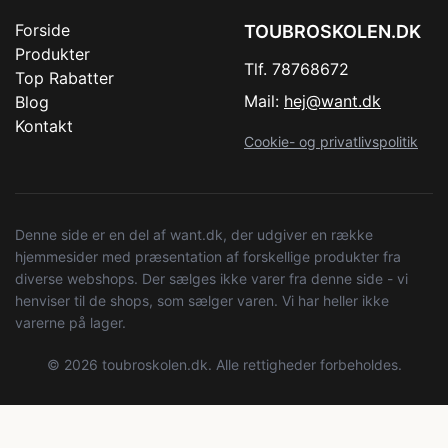
Forside
TOUBROSKOLEN.DK
Produkter
Tlf. 78768672
Top Rabatter
Mail:
hej@want.dk
Blog
Kontakt
Cookie- og privatlivspolitik
Denne side er en del af want.dk, der udgiver en række
hjemmesider med præsentation af forskellige produkter fra
diverse webshops. Der sælges ikke varer fra denne side - vi
henviser til de shops, som sælger varen. Vi har heller ikke
varerne på lager.
© 2026 toubroskolen.dk. Alle rettigheder forbeholdes.