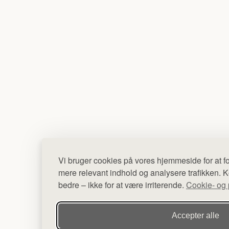
Vi bruger cookies på vores hjemmeside for at fo
mere relevant indhold og analysere trafikken. Ko
bedre – ikke for at være irriterende.
Cookie- og p
Accepter alle