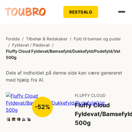
RESTSALG
Forside
/
Tilbehør & Redskaber
/
Fyld til bamser og puder
/
Fyldevat / Pladevat
/
Fluffy Cloud Fyldevat/Bamsefyld/Dukkefyld/Pudefyld/Vat
500g
Dele af indholdet på denne side kan være genereret
med hjælp fra AI.
FLUFFY CLOUD
Fluffy Cloud
-52%
Fyldevat/Bamsefyl
500g