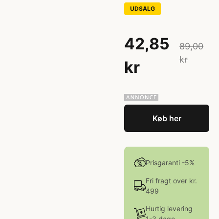
UDSALG
42,85
89,00
kr
kr
Køb her
Prisgaranti -5%
Fri fragt over kr.
499
Hurtig levering
1-3 dage