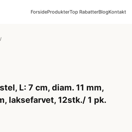
Forside
Produkter
Top Rabatter
Blog
Kontakt
/
stel, L: 7 cm, diam. 11 mm,
, laksefarvet, 12stk./ 1 pk.