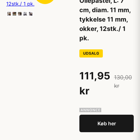
Oliepastel, L: 7
cm, diam. 11 mm,
tykkelse 11 mm,
okker, 12stk./ 1
pk.
UDSALG
111,95
130,00
kr
kr
Køb her