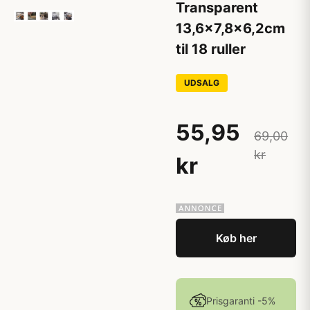
Transparent
13,6x7,8x6,2cm
til 18 ruller
UDSALG
55,95
69,00
kr
kr
Køb her
Prisgaranti -5%