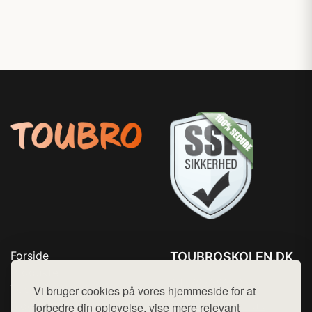
Forside
TOUBROSKOLEN.DK
Produkter
Tlf. 78768672
Top Rabatter
Vi bruger cookies på vores hjemmeside for at
Mail:
hej@want.dk
Blog
forbedre din oplevelse, vise mere relevant