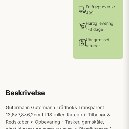
Fri fragt over kr.
499
Hurtig levering
1-3 dage
Ubegrænset
returret
Beskrivelse
Gütermann Gütermann Trådboks Transparent
13,6x7,8x6,2cm til 18 ruller. Kategori: Tilbehør &
Redskaber > Opbevaring - Tasker, garnskåle,