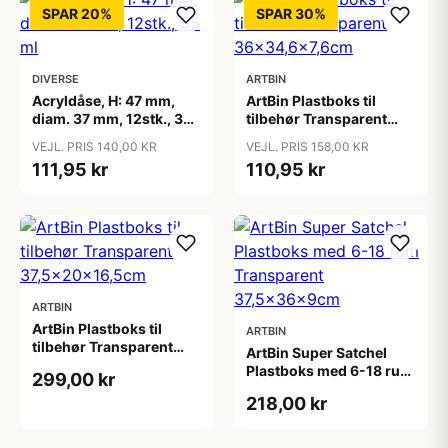
SPAR 20%
SPAR 30%
DIVERSE
ARTBIN
Acryldåse, H: 47 mm,
ArtBin Plastboks til
diam. 37 mm, 12stk., 35
tilbehør Transparent
ml
36x34,6x7,6cm
VEJL. PRIS 140,00 KR
VEJL. PRIS 158,00 KR
111,95 kr
110,95 kr
ARTBIN
ArtBin Plastboks til
ARTBIN
tilbehør Transparent
ArtBin Super Satchel
37,5x20x16,5cm
Plastboks med 6-18 rum
299,00 kr
Transparent
218,00 kr
37,5x36x9cm