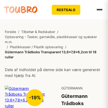
RESTSALG
Forside
/
Tilbehør & Redskaber
/
Opbevaring - Tasker, garnskåle, plastikkasser og syæsker
m.m.
/
Plastikkasser / Plastik opbevaring
/
Gütermann Trådboks Transparent 13,6x7,8x6,2cm til 18
ruller
Dele af indholdet på denne side kan være genereret
med hjælp fra AI.
GÜTERMANN
Gütermann
-19%
Trådboks