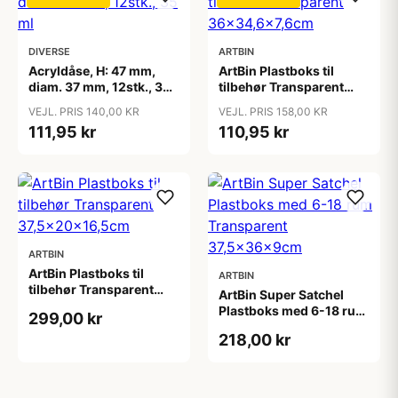
DIVERSE
ARTBIN
Acryldåse, H: 47 mm,
ArtBin Plastboks til
diam. 37 mm, 12stk., 35
tilbehør Transparent
ml
36x34,6x7,6cm
VEJL. PRIS 140,00 KR
VEJL. PRIS 158,00 KR
111,95 kr
110,95 kr
ARTBIN
ArtBin Plastboks til
ARTBIN
tilbehør Transparent
ArtBin Super Satchel
37,5x20x16,5cm
Plastboks med 6-18 rum
299,00 kr
Transparent
218,00 kr
37,5x36x9cm