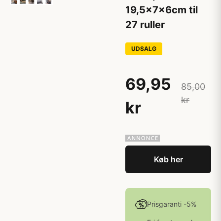
19,5x7x6cm til
27 ruller
UDSALG
69,95
85,00
kr
kr
Køb her
Prisgaranti -5%