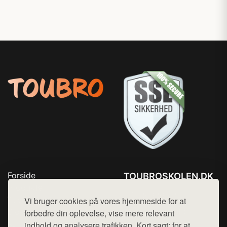
Forside
TOUBROSKOLEN.DK
Produkter
Tlf. 78768672
Top Rabatter
Vi bruger cookies på vores hjemmeside for at
Mail:
hej@want.dk
Blog
forbedre din oplevelse, vise mere relevant
Kontakt
indhold og analysere trafikken. Kort sagt: for at