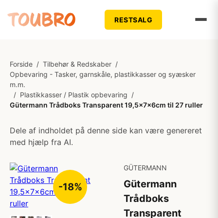
RESTSALG
Forside
/
Tilbehør & Redskaber
/
Opbevaring - Tasker, garnskåle, plastikkasser og syæsker
m.m.
/
Plastikkasser / Plastik opbevaring
/
Gütermann Trådboks Transparent 19,5x7x6cm til 27 ruller
Dele af indholdet på denne side kan være genereret
med hjælp fra AI.
GÜTERMANN
Gütermann
-18%
Trådboks
Transparent