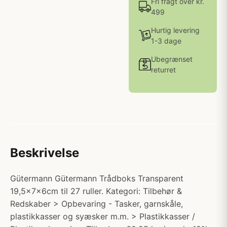
Fri fragt over kr.
499
Hurtig levering
1-3 dage
Ubegrænset
returret
Beskrivelse
Gütermann Gütermann Trådboks Transparent
19,5x7x6cm til 27 ruller. Kategori: Tilbehør &
Redskaber > Opbevaring - Tasker, garnskåle,
plastikkasser og syæsker m.m. > Plastikkasser /