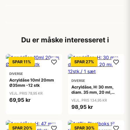
Du er måske interesseret i
SPAR 11%
SPAR 27%
DIVERSE
Acryldåse 10ml 20mm
DIVERSE
Ø35mm -12 stk
Acryldåse, H: 30 mm,
diam. 35 mm, 20 ml,
VEJL. PRIS 78,95 KR
12stk./ 1 sæt
69,95 kr
VEJL. PRIS 134,95 KR
98,95 kr
SPAR 20%
SPAR 30%