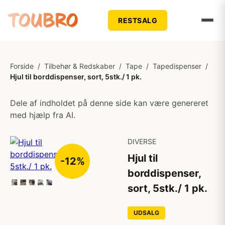
RESTSALG
Forside
/
Tilbehør & Redskaber
/
Tape
/
Tapedispenser
/
Hjul til borddispenser, sort, 5stk./ 1 pk.
Dele af indholdet på denne side kan være genereret
med hjælp fra AI.
DIVERSE
Hjul til
-12%
borddispenser,
sort, 5stk./ 1 pk.
UDSALG