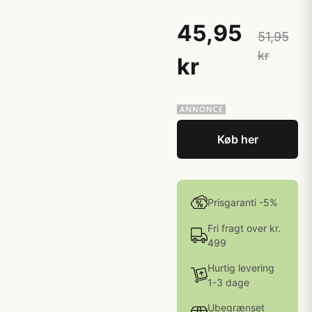
45,95
51,95
kr
kr
Køb her
Prisgaranti -5%
Fri fragt over kr.
499
Hurtig levering
1-3 dage
Ubegrænset