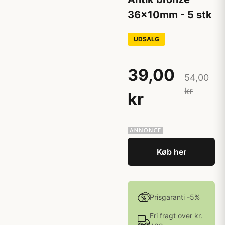
36x10mm - 5 stk
UDSALG
39,00
54,00
kr
kr
Køb her
Prisgaranti -5%
Fri fragt over kr.