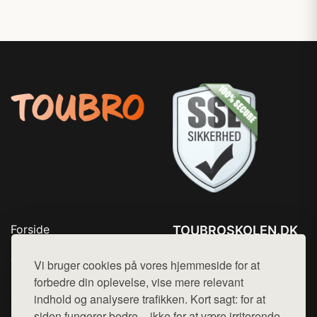
Forside
TOUBROSKOLEN.DK
Produkter
Tlf. 78768672
Top Rabatter
Vi bruger cookies på vores hjemmeside for at
Mail:
hej@want.dk
Blog
forbedre din oplevelse, vise mere relevant
Kontakt
indhold og analysere trafikken. Kort sagt: for at
Cookie- og privatlivspolitik
siden fungerer bedre – ikke for at være irriterende.