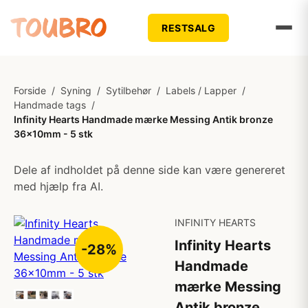
RESTSALG
Forside
/
Syning
/
Sytilbehør
/
Labels / Lapper
/
Handmade tags
/
Infinity Hearts Handmade mærke Messing Antik bronze
36x10mm - 5 stk
Dele af indholdet på denne side kan være genereret
med hjælp fra AI.
INFINITY HEARTS
Infinity Hearts
-28%
Handmade
mærke Messing
Antik bronze