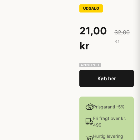
UDSALG
21,00
32,00
kr
kr
Køb her
Prisgaranti -5%
Fri fragt over kr.
499
Hurtig levering