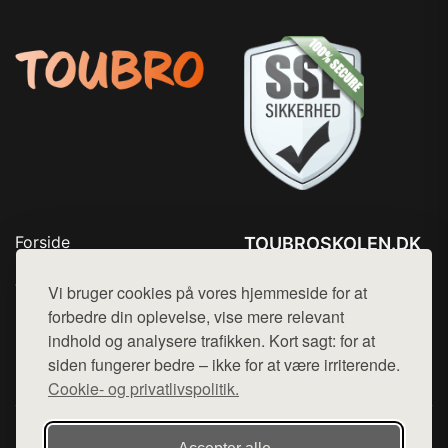
Forside
TOUBROSKOLEN.DK
Produkter
Tlf. 78768672
Top Rabatter
Vi bruger cookies på vores hjemmeside for at
Mail:
hej@want.dk
Blog
forbedre din oplevelse, vise mere relevant
Kontakt
indhold og analysere trafikken. Kort sagt: for at
Cookie- og privatlivspolitik
siden fungerer bedre – ikke for at være irriterende.
Cookie- og privatlivspolitik.
Denne side er en del af want.dk, der udgiver en række