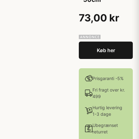
73,00 kr
Køb her
Prisgaranti -5%
Fri fragt over kr.
499
Hurtig levering
1-3 dage
Ubegrænset
returret