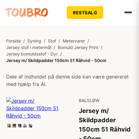
RESTSALG
Forside
/
Syning
/
Stof
/
Metervarer
/
Jersey stof i metermål
/
Bomuld Jersey Print
/
Jersey bomuldsstof - Dyr
/
Jersey m/ Skildpadder 150cm 51 Råhvid - 50cm
Dele af indholdet på denne side kan være genereret
med hjælp fra AI.
BALSLØW
Jersey m/
Skildpadder
150cm 51 Råhvid
- 50cm