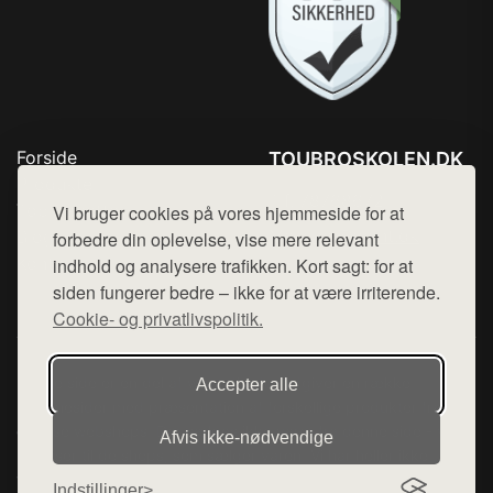
Forside
TOUBROSKOLEN.DK
Produkter
Tlf. 78768672
Top Rabatter
Vi bruger cookies på vores hjemmeside for at
Mail:
hej@want.dk
Blog
forbedre din oplevelse, vise mere relevant
Kontakt
indhold og analysere trafikken. Kort sagt: for at
Cookie- og privatlivspolitik
siden fungerer bedre – ikke for at være irriterende.
Cookie- og privatlivspolitik.
Denne side er en del af want.dk, der udgiver en række
Accepter alle
hjemmesider med præsentation af forskellige produkter fra
diverse webshops. Der sælges ikke varer fra denne side - vi
Afvis ikke‑nødvendige
henviser til de shops, som sælger varen. Vi har heller ikke
varerne på lager.
Indstillinger