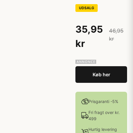
UDSALG
35,95
46,95
kr
kr
Køb her
Prisgaranti -5%
Fri fragt over kr.
499
Hurtig levering