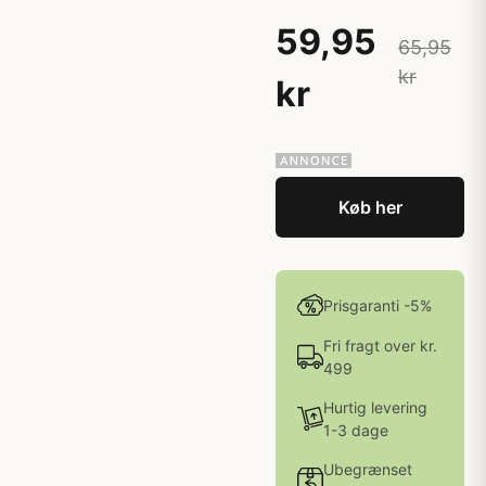
59,95
65,95
kr
kr
Køb her
Prisgaranti -5%
Fri fragt over kr.
499
Hurtig levering
1-3 dage
Ubegrænset